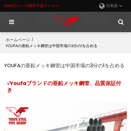
2000万トンの鋼管中国メーカー
日本語
ホームページ
/
YOUFAの亜鉛メッキ鋼管は中国市場の3分の1を占める
YOUFAの亜鉛メッキ鋼管は中国市場の3分の1を占める
√Youfaブランドの亜鉛メッキ鋼管
、品質保証付
き