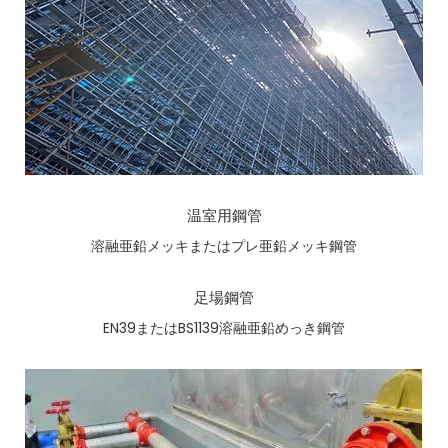
温室用鋼管
溶融亜鉛メッキまたはプレ亜鉛メッキ鋼管
足場鋼管
EN39またはBS1139溶融亜鉛めっき鋼管