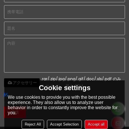
.rar/.zip/.jpg/.png/.gif/.doc/.xls/.pdf のみ
アクセサリー
をサポート、最大 20M
Cookie settings
We use cookies to provide you with the best possible
利用規則を同意する。,
利用規則
experience. They also allow us to analyze user
behavior in order to constantly improve the website for
発信
you.
Reject All
Accept Selection
Accept all