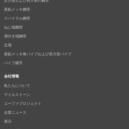
正方形および長方形の鋼管
亜鉛メッキ鋼管
スパイラル鋼管
ねじ端鋼管
溝付き端鋼管
足場
亜鉛メッキ角パイプおよび長方形パイプ
パイプ継手
会社情報
私たちについて
マイルストーン
ユーファプロジェクト
企業ニュース
展示