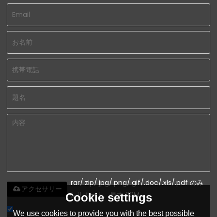
.rar/.zip/.jpg/.png/.gif/.doc/.xls/.pdf のみ
アクセサリー
をサポート、最大 20M
Cookie settings
We use cookies to provide you with the best possible