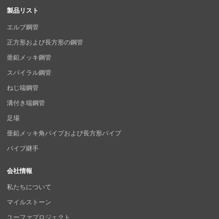
製品リスト
エルブ鋼管
正方形および長方形の鋼管
亜鉛メッキ鋼管
スパイラル鋼管
ねじ端鋼管
溝付き端鋼管
足場
亜鉛メッキ角パイプおよび長方形パイプ
パイプ継手
会社情報
私たちについて
マイルストーン
ユーファプロジェクト