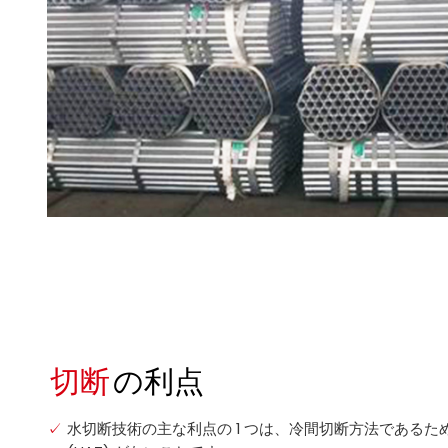
切断
の利点
水切断技術の主な利点の 1 つは、冷間切断方法である