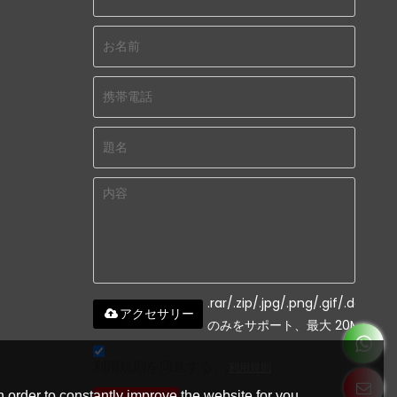
.rar/.zip/.jpg/.png/.gif/.doc/.xls
アクセサリー
のみをサポート、最大 20M
利用規則を同意する。,
利用規則
 order to constantly improve the website for you.