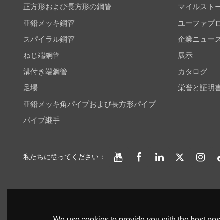
正方形および長方形の鋼管
マイルスト
亜鉛メッキ鋼管
ユーファプ
スパイラル鋼管
企業ニュー
ねじ端鋼管
展示
溝付き端鋼管
カタログ
足場
栄誉と証明
亜鉛メッキ角パイプおよび長方形パイプ
パイプ継手
私たちに従ってください：
We use cookies to provide you with the best poss