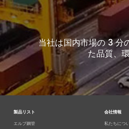
当社は国内市場の 3 分
た品質、
製品リスト
会社情報
エルブ鋼管
私たちにつ