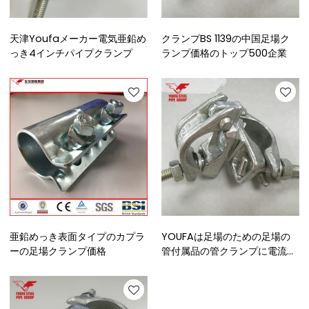
天津Youfaメーカー電気亜鉛め
クランプBS 1139の中国足場ク
っき4インチパイプクランプ
ランプ価格のトップ500企業
亜鉛めっき表面タイプのカプラ
YOUFAは足場のための足場の
ーの足場クランプ価格
管付属品の管クランプに電流を
通しました