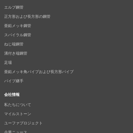
エルブ鋼管
正方形および長方形の鋼管
亜鉛メッキ鋼管
スパイラル鋼管
ねじ端鋼管
溝付き端鋼管
足場
亜鉛メッキ角パイプおよび長方形パイプ
パイプ継手
会社情報
私たちについて
マイルストーン
ユーファプロジェクト
企業ニュース