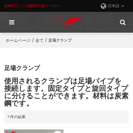
2000万トンの鋼管中国メーカー
日本語
ホームページ
全て
/
/
足場クランプ
足場クランプ
使用されるクランプは足場パイプを
接続します。固定タイプと旋回タイプ
に分けることができます。材料は炭素
鋼です。
7 件の結果