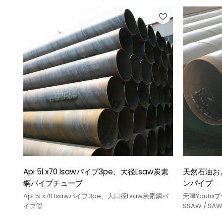
Api 5l x70 lsawパイプ3pe、大径Lsaw炭素
天然石油およ
鋼パイプチューブ
ンパイプ
Api 5l x70 lsawパイプ3pe、大口径Lsaw炭素鋼パ
天津Youfaブ
イプ管
SSAW / S