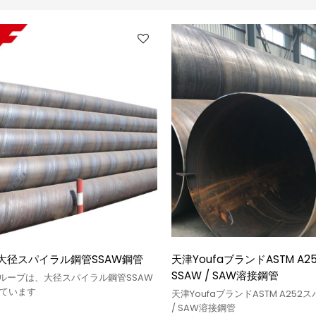
a大径スパイラル鋼管SSAW鋼管
天津YoufaブランドASTM A
SSAW / SAW溶接鋼管
aグループは、大径スパイラル鋼管SSAW
ています
天津YoufaブランドASTM A252ス
/ SAW溶接鋼管