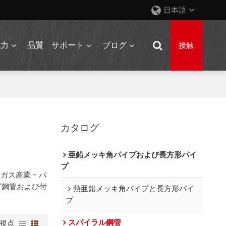
日本語
能力
品質
サポート
ブログ
接触
カタログ
亜鉛メッキ角パイプおよび長方形パイ
プ
ガス産業 - パ
グ鋼管および付
熱亜鉛メッキ角パイプと長方形パイ
プ
スパイラル鋼管
視点