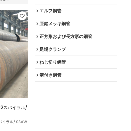
エルフ鋼管
亜鉛メッキ鋼管
正方形および長方形の鋼管
足場クランプ
ねじ切り鋼管
溝付き鋼管
252スパイラル/
パイラル/ SSAW