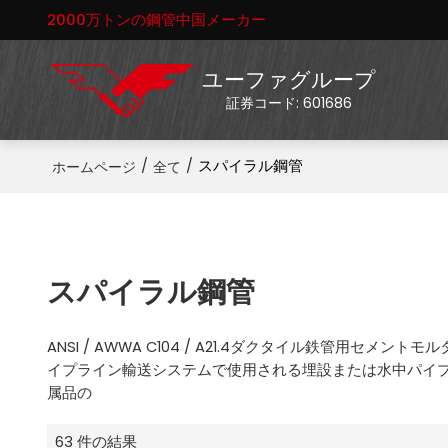
2000万トンの鋼管中国メーカー
ユーファグループ
証券コード: 601686
/
/
スパイラル鋼管
ホームページ
全て
スパイラル鋼管
ANSI / AWWA C104 / A21.4ダクタイル鉄管用セメ
イプライン輸送システムで使用される埋設または水中パイプラ
属品の
63 件の結果