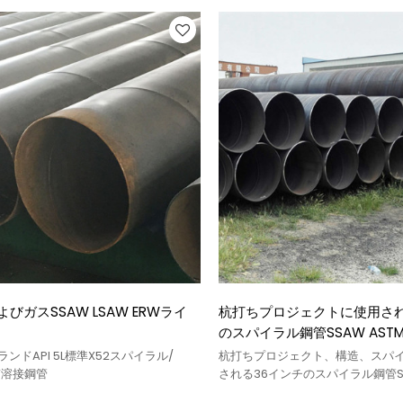
びガスSSAW LSAW ERWライ
杭打ちプロジェクトに使用され
のスパイラル鋼管SSAW ASTM
ランドAPI 5L標準X52スパイラル/
杭打ちプロジェクト、構造、スパ
AW溶接鋼管
される36インチのスパイラル鋼管SS
A252標準