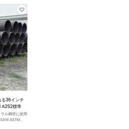
る36インチ
 A252標準
イラル鋼管に使用
AW ASTM