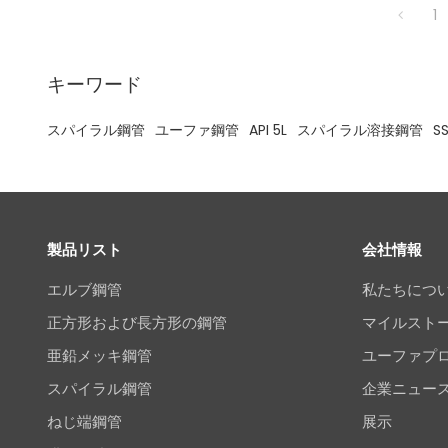
1
キーワード
スパイラル鋼管
ユーファ鋼管
API 5L
スパイラル溶接鋼管
S
製品リスト
会社情報
エルブ鋼管
私たちにつ
正方形および長方形の鋼管
マイルスト
亜鉛メッキ鋼管
ユーファプ
スパイラル鋼管
企業ニュー
ねじ端鋼管
展示