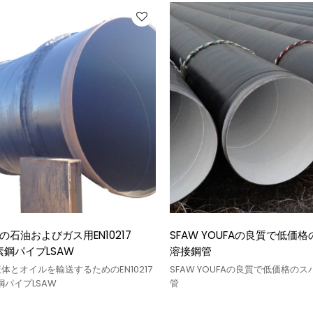
らの石油およびガス用EN10217
SFAW YOUFAの良質で低価
炭素鋼パイプLSAW
溶接鋼管
液体とオイルを輸送するためのEN10217
SFAW YOUFAの良質で低価格の
素鋼パイプLSAW
管