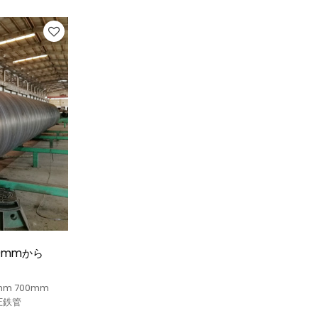
00mmから
m 700mm
圧鉄管