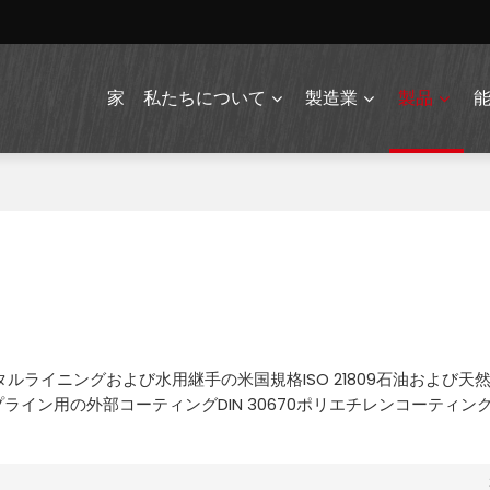
家
私たちについて
製造業
製品
ントモルタルライニングおよび水用継手の米国規格ISO 21809石油および天然
イン用の外部コーティングDIN 30670ポリエチレンコーティン