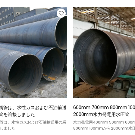
鋼管は、水性ガスおよび石油輸送
600mm 700mm 800mm 1
管を溶接しました
2000mm水力発電用水圧管
管は、水性ガスおよび石油輸送用の炭
水力発電用400mm 500mm 600m
しました
800mm 100mmから2000mm水