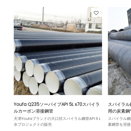
Youfa Q235ソーパイプAPI 5L x70スパイラ
スパイラル
ルカーボン溶接鋼管
用の炭素鋼
天津Youfaブランドの大口径スパイラル鋼管API 5 L
スパイラル鋼
水プロジェクトの販売
素鋼管を溶接