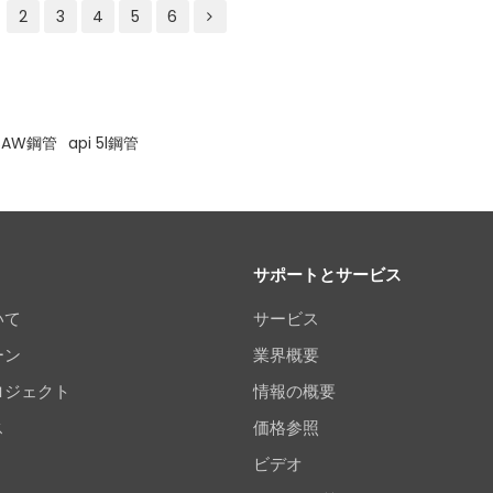
2
3
4
5
6
SAW鋼管
api 5l鋼管
サポートとサービス
いて
サービス
ーン
業界概要
ロジェクト
情報の概要
ス
価格参照
ビデオ