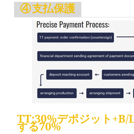
保護
④
支払
TT:30%デポジット+B
する70%