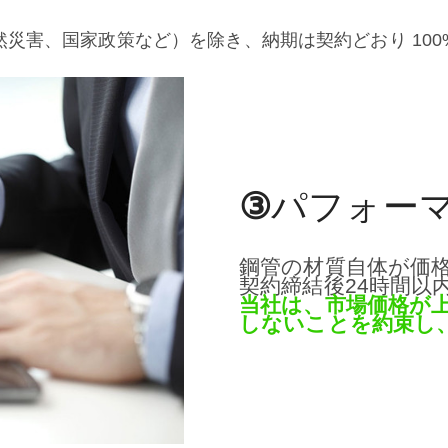
災害、国家政策など）を除き、納期は契約どおり 100
③
パフォー
鋼管の材質自体が価
契約締結後24時間以
当社は、市場価格が
しないことを約束し、