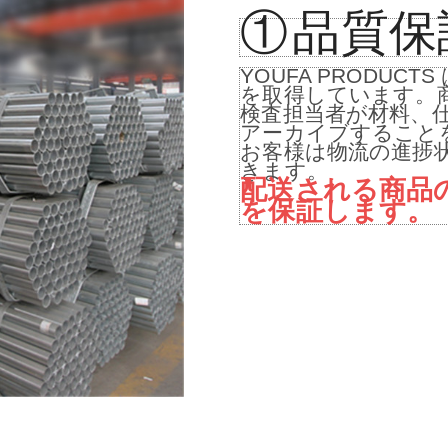
保
①
品質
YOUFA PRODU
を取得しています。
検査担当者が材料、
アーカイブすること
お客様は物流の進捗
きます。
配送される商品
を保証します。