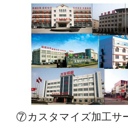
⑦
サ
カスタマイズ加工