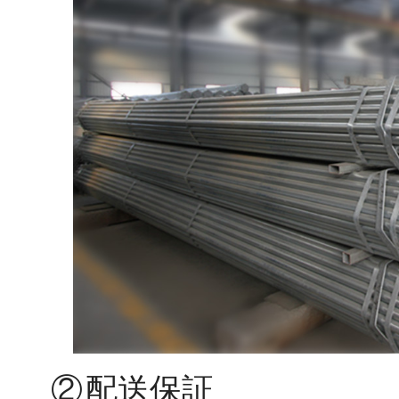
②
保証
配送