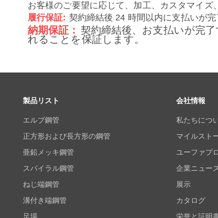
お客様のご要望に応じて、加工、カスタマイズ
履行保証:
契約締結後 24 時間以内に支払いが
納期保証：
契約締結後、お支払いが完了
れることを保証します。
製品リスト
会社情報
エルブ鋼管
私たちにつ
正方形および長方形の鋼管
マイルスト
亜鉛メッキ鋼管
ユーファプ
スパイラル鋼管
企業ニュー
ねじ端鋼管
展示
溝付き端鋼管
カタログ
足場
栄誉と証明