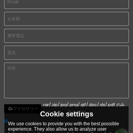
.rar/.zip/.jpg/.png/.gif/.doc/.xls/.pdf のみ
アクセサリー
をサポート、最大 20M
Cookie settings
We use cookies to provide you with the best possible
利用規則を同意する。,
利用規則
experience. They also allow us to analyze user