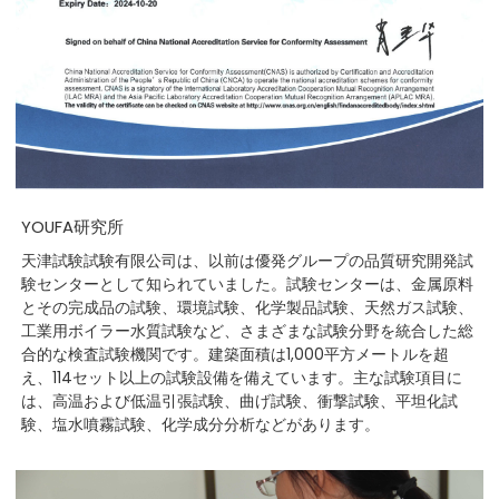
YOUFA研究所
天津試験試験有限公司は、以前は優発グループの品質研究開発試
験センターとして知られていました。試験センターは、金属原料
とその完成品の試験、環境試験、化学製品試験、天然ガス試験、
工業用ボイラー水質試験など、さまざまな試験分野を統合した総
合的な検査試験機関です。建築面積は1,000平方メートルを超
え、114セット以上の試験設備を備えています。主な試験項目に
は、高温および低温引張試験、曲げ試験、衝撃試験、平坦化試
験、塩水噴霧試験、化学成分分析などがあります。