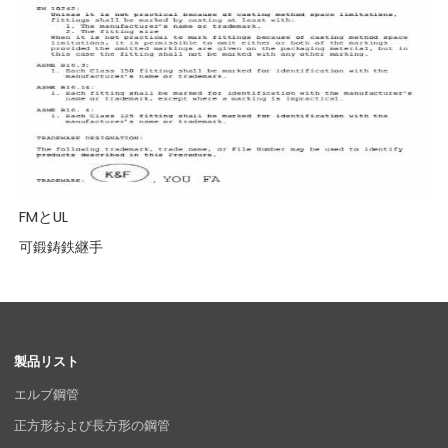
FMとUL
可鍛鋳鉄継手
製品リスト
エルブ鋼管
正方形および長方形の鋼管