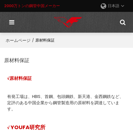
2000万トンの鋼管中国メーカー
日本語
ホームページ
/
原材料保証
原材料保証
√原材料保証
有発工場は、HBIS、首鋼、包頭鋼鉄、新天港、金西鋼鉄など、
定評のある中国企業から鋼管製造用の原材料を調達していま
す。
YOUFA研究所
√