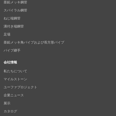
亜鉛メッキ鋼管
スパイラル鋼管
ねじ端鋼管
溝付き端鋼管
足場
亜鉛メッキ角パイプおよび長方形パイプ
パイプ継手
会社情報
私たちについて
マイルストーン
ユーファプロジェクト
企業ニュース
展示
カタログ